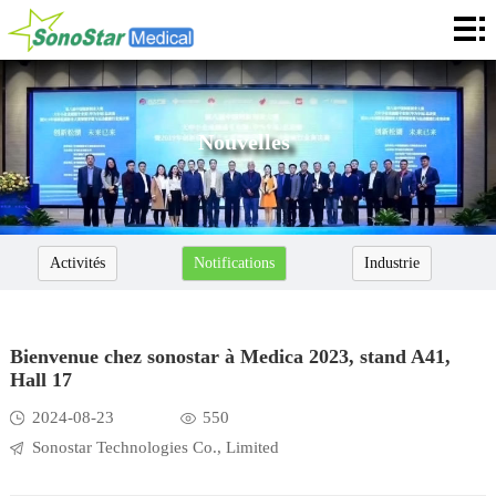
Home
À
propos
Nouvelles
Nouvelles
Produits
Application
Activités
Notifications
Industrie
Services
Coopération
Bienvenue chez sonostar à Medica 2023, stand A41,
Hall 17
Contact
2024-08-23
550
Languages
Sonostar Technologies Co., Limited