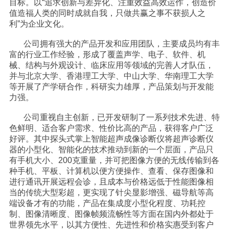
目标。以“追求创新与差异化、注重效益高效运作，创造价
值造福人类的同时成就自我，只做共赢之事不获损人之
们
利”为企业文化。
公司拥有强大的产品开发和应用团队，主要成员均有丰
富的行业工作经验，形成了覆盖声学、电子、软件、机
械、结构与外观设计、临床应用等领域的完善人才队伍，
并与北京大学、香港理工大学、中山大学、华南理工大学
等开展了产学研合作，科研实力雄厚，产品策划与开发能
力强。
公司重视自主创新，已开发研制了一系列技术先进、特
色鲜明、适合客户需求、性价比高的产品，获得客户广泛
好评。其中探头式掌上智能超声成像诊断仪将超声诊断仪
器的小型化、智能化的技术推动到新的一个层面，产品只
有手机大小、200克重量，并可把图像方便的无线传输到各
种手机、平板、计算机以便方便操作、查看、保存图像和
进行通讯开展远程会诊，且成本与价格远低于性能图像相
当的传统大型彩超，更实现了针尖显影增强、磁导航等高
端设备才有的功能，产品在集成度小型化程度、功耗控
制、图像清晰度、图像帧频流畅性等方面在国内外都处于
世界领先水平，以其方便性、先进性和价格实惠受到客户