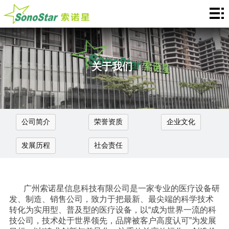
Home
关
于
新
关于我们
我
闻
产
们
中
品
应
公司简介
荣誉资质
企业文化
心
介
用
服
发展历程
社会责任
绍
中
务
合
心
支
作
联
广州索诺星信息科技有限公司是一家专业的医疗设备研
持
加
发、制造、销售公司，致力于把最新、最尖端的科学技术
系
Languages
转化为实用型、普及型的医疗设备，以“成为世界一流的科
技公司，技术处于世界领先，品牌被客户高度认可”为发展
盟
我