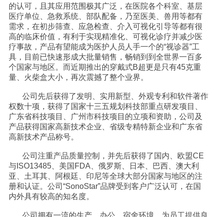
的认可，且其应用范围极其广泛，在医院各个科室、基层
医疗单位、急救系统、部队配备，乃至医美、兽用等都有
需求，在初步筛查、应急检查、介入可视化引导等都有很
高的临床价值，有利于实现精准化、可视化诊疗并减少医
疗事故，产品有望能成为医护人员人手一个的“视诊器”工
具，目前已快速形成大批量销售，畅销到到全世界一百多
个国家与地区。而近期推出的穿戴式B超更是只有45克重
量、火柴盒大小，再次震撼了整个业界。
公司先后获得了发明、实用新型、外观专利和软件著作
权数十项，获得了国家十三五规划科技部重点研发项目、
广东省科技项目、广州市科技项目的立项和资助，公司及
产品获得国家高新技术企业、省级专精特新企业和广东省
高新技术产品称号。
公司注重产品质量控制，并先后获得了国内、欧盟CE
与ISO13485、美国FDA、俄罗斯、日本、巴西、澳大利
亚、土耳其、阿根廷、印尼等全球大部分国家与地区的注
册和认证。公司“SonoStar”品牌受到客户广泛认可，在国
内外具有较高的知名度。
公司拥有一流的生产、办公、宿舍环境，为员工提供良