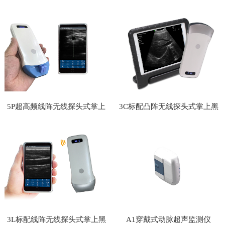
白超
白超
5P超高频线阵无线探头式掌上
3C标配凸阵无线探头式掌上黑
黑白超
白超
3L标配线阵无线探头式掌上黑
A1穿戴式动脉超声监测仪