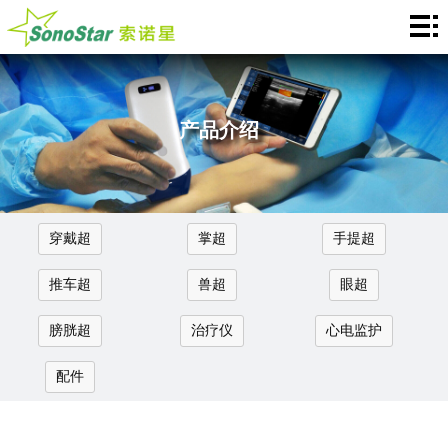
Home
关
于
新
产品介绍
我
闻
产
们
中
品
应
穿戴超
掌超
手提超
心
介
用
服
推车超
兽超
眼超
绍
中
务
合
膀胱超
治疗仪
心电监护
心
支
作
联
配件
持
加
系
Languages
盟
我