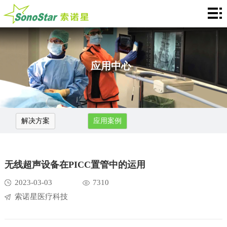
Home
关
于
新
应用中心
我
闻
产
们
中
品
应
解决方案
应用案例
心
介
用
服
绍
中
务
合
无线超声设备在PICC置管中的运用
心
支
作
联
2023-03-03
7310
持
索诺星医疗科技
加
系
Languages
盟
我